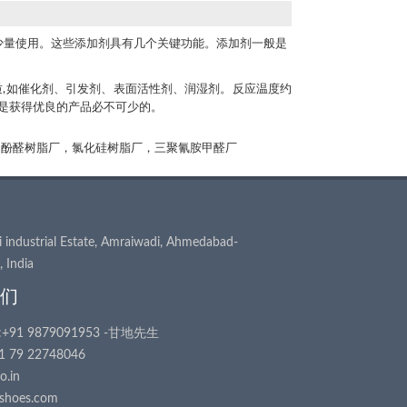
剂少量使用。这些添加剂具有几个关键功能。添加剂一般是
其他化学物质,如催化剂、引发剂、表面活性剂、润湿剂。反应温度约
内是获得优良的产品必不可少的。
，酚醛树脂厂，氯化硅树脂厂，三聚氰胺甲醛厂
industrial Estate, Amraiwadi, Ahmedabad-
 India
们
1 9879091953 -甘地先生
 79 22748046
o.in
shoes.com