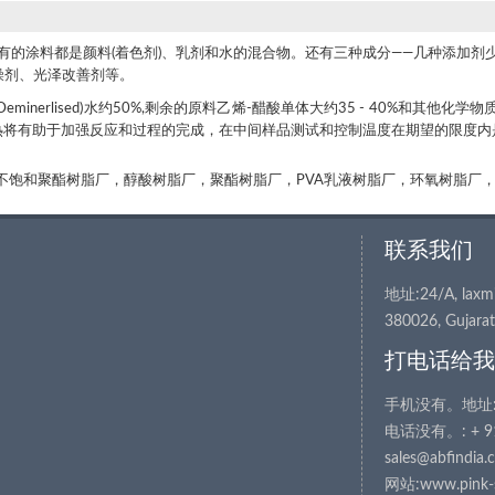
所有的涂料都是颜料(着色剂)、乳剂和水的混合物。还有三种成分——几种添加
燥剂、光泽改善剂等。
(Deminerlised)水约50%,剩余的原料乙烯-醋酸单体大约35 - 40%和
始加热将有助于加强反应和过程的完成，在中间样品测试和控制温度在期望的限度
，不饱和聚酯树脂厂，醇酸树脂厂，聚酯树脂厂，PVA乳液树脂厂，环氧树脂厂
联系我们
地址:24/A, laxmi 
380026, Gujarat,
打电话给我
手机没有。地址:+9
电话没有。: + 91
sales@abfindia.c
网站:www.pink-