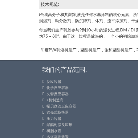
技术规范:
(合成高分子和共聚)乳液是任何水基涂料的核心元素。
润湿剂、助分散剂、防沉降剂、体剂、流平添加剂、干
每当我们生产乳胶参与9到10小时的漫长过程,DM / DI 
为75 ~ 80°。由于这一过程是放热的，一个小的初
印度PVA乳液树脂厂，聚酯树脂厂，饱和聚酯树脂厂
我们的产品范围:
反应容器
化学反应容器
夹套反应容器
Σ机制造商
帽贝盘管反应容器
管壳式换热器
压力容器
聚酯树脂反应堆
树脂水壶
多塔蒸馏装置