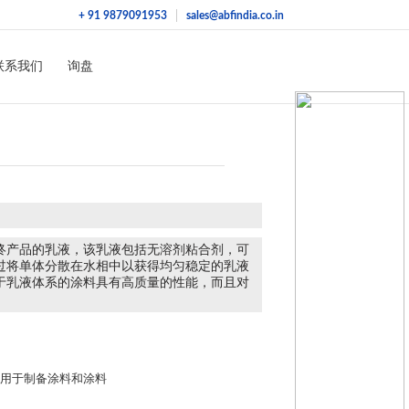
+ 91 9879091953
sales@abfindia.co.in
联系我们
询盘
终产品的乳液，该乳液包括无溶剂粘合剂，可
过将单体分散在水相中以获得均匀稳定的乳液
于乳液体系的涂料具有高质量的性能，而且对
可用于制备涂料和涂料